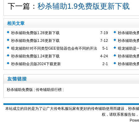
下一篇：
秒杀辅助1.9免费版更新下载
相关文章
秒杀辅助免费版1.28更新下载
7-19
秒杀辅助免费
秒杀辅助免费版1.26更新下载
7-12
秒杀辅助免费
暗龙辅助针对不同类型GEE登陆器也会有不同的开法
5-1
暗龙辅助是一
助工具
秒杀辅助免费版1.24更新下载
4-24
秒杀辅助免费
秒杀辅助会员版2024下载更新
2-1
秒杀辅助免费
秒杀辅助免费版
|
传奇辅助排行榜
|
本站成立的目的是为了让广大传奇私服玩家有更好的传奇辅助使用而建设，秒杀
权，请联系客服告知，
Powe