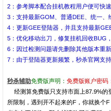
2：参考脚本配合挂机教程用户便可快
3：支持最新GOM、普通DEE、统一、
4：更新GEE登陆器，并且支持最新G
5：优化移动出刀，修复挂机回收BUG
6：因过检测问题请先删除其他版本重
7：由于登陆器更新频繁，秒杀官网支
秒杀辅助
免费版声明：
免费版账户密码：ch
经测算
免费版只支持市面上87.9%
所限制，遇到开不起来的F，你就换个