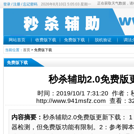
登录
/
注册
/
忘记密码
2026年8月10日 5:05:04 星期一
网站首页
收费版下载
免费版下载
脱机验证
调法
当前位置：
首页
>
免费版下载
免费版下载
秒杀辅助2.0免费版
时间：2019/10/1 7:31:20 
http://www.941msfz.com 查看
内容摘要：
秒杀辅助2.0免费版更新下载： 
器检测，但免费版功能有限制。2：参考脚