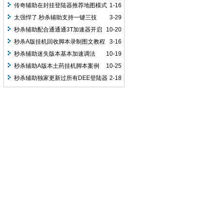
的问题
传奇辅助在封挂登陆器推荐地图模式
1-16
挂机
太强悍了.秒杀辅助支持一键三技
3-29
能！
秒杀辅助配合通通通3T加速器开启
10-20
的方法：
秒杀A版挂机回收脚本录制图文教程
3-16
秒杀辅助迷失版本基本加速调法
10-19
秒杀辅助A版本土药挂机脚本案例
10-25
秒杀辅助独家更新过所有DEE登陆器
2-18