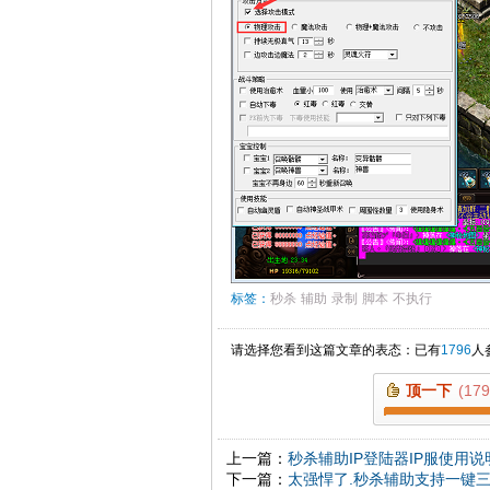
标签：
秒杀
辅助
录制
脚本
不执行
请选择您看到这篇文章的表态：已有
1796
人
顶一下
(
179
上一篇：
秒杀辅助IP登陆器IP服使用说
下一篇：
太强悍了.秒杀辅助支持一键