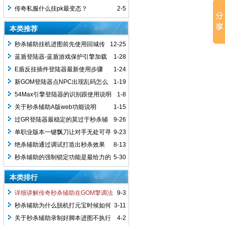
传奇私服什么挂pk最变态？
2-5
本类推荐
秒杀辅助挂机进图前先使用回城传
12-25
送石说明
蓝盾登陆器-蓝盾游戏保护引擎加载
1-28
成功
E盾反挂插件登陆器最新使用步骤
1-24
新GOM登陆器点NPC出现乱码怎么
1-19
解决
54Max引擎登陆器的识别跟使用说明
1-8
关于秒杀辅助A版web功能说明
1-15
过GR登陆器最稳定的莫过于秒杀辅
9-26
助定制版
单职业版本一键飘刀让对手无处可寻
9-23
绝杀辅助通过调试打造出秒杀效果
8-13
秒杀辅助的强制锁定功能是最给力的
5-30
本类排行
详细讲解传奇秒杀辅助在GOM擎调法
9-3
秒杀辅助为什么脱机打元宝时候如何
3-11
过滤垃圾物品
关于秒杀辅助录制好脚本进图不执行
4-2