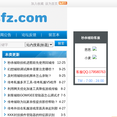
加入收藏
设为首页
新闻公告
论坛反馈
留言本
秒杀辅助客服
悠悠:
本类更新
小麦:
秒杀辅助挂机进图前先使用回城传
12-25
送石说明
幻想辅助调试脚本需要注意哪些？
9-25
客服QQ-179580763
及时雨辅助挂机脚本怎么录制？
9-25
TM－7:00 - 24:00
传奇私服多开工具-传奇私服V5程序
8-27
多开器使用说明
利用网关优化加速工具降低游戏传输
8-2
问题
刺客辅助GOM/GEE登陆器怎么调试才
7-5
厉害
传奇辅助为玩家杀怪提供那些帮助？
4-27
传奇外挂在私服游戏里面具体起到那
4-27
些作用？
KKK封挂插件登陆器的特征跟识别
3-5