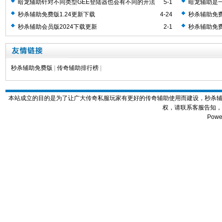
暗龙辅助针对不同类型GEE登陆器也会有不同的开法
5-1
暗龙辅助是一
助工具
秒杀辅助免费版1.24更新下载
4-24
秒杀辅助免费
秒杀辅助会员版2024下载更新
2-1
秒杀辅助免费
秒杀辅助免费版
|
传奇辅助排行榜
|
本站成立的目的是为了让广大传奇私服玩家有更好的传奇辅助使用而建设，秒杀
权，请联系客服告知，
Powe