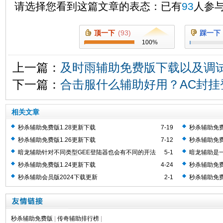
请选择您看到这篇文章的表态：已有
93
人参
顶一下
(
93
)
踩一下
100
%
上一篇：
及时雨辅助免费版下载以及调
下一篇：
合击服什么辅助好用？AC封挂
相关文章
秒杀辅助免费版1.28更新下载
7-19
秒杀辅助免费
秒杀辅助免费版1.26更新下载
7-12
秒杀辅助免费
暗龙辅助针对不同类型GEE登陆器也会有不同的开法
5-1
暗龙辅助是一
助工具
秒杀辅助免费版1.24更新下载
4-24
秒杀辅助免费
秒杀辅助会员版2024下载更新
2-1
秒杀辅助免费
秒杀辅助免费版
|
传奇辅助排行榜
|