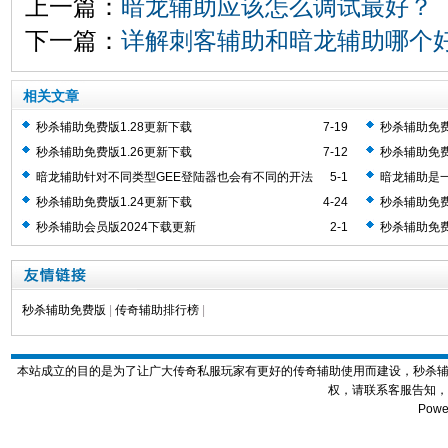
上一篇：
暗龙辅助应该怎么调试最好？
下一篇：
详解刺客辅助和暗龙辅助哪个
相关文章
秒杀辅助免费版1.28更新下载
7-19
秒杀辅助免费
秒杀辅助免费版1.26更新下载
7-12
秒杀辅助免费
暗龙辅助针对不同类型GEE登陆器也会有不同的开法
5-1
暗龙辅助是一
助工具
秒杀辅助免费版1.24更新下载
4-24
秒杀辅助免费
秒杀辅助会员版2024下载更新
2-1
秒杀辅助免费
秒杀辅助免费版
|
传奇辅助排行榜
|
本站成立的目的是为了让广大传奇私服玩家有更好的传奇辅助使用而建设，秒杀
权，请联系客服告知，
Powe