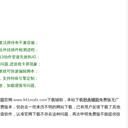
修复法师传奇不兼容服；
C反外挂插件检测进程；
13动作变速失效BUG；
问题,进游戏卡屏现象；
便就可快速编辑脚本；
，支持特殊引擎定制；
败，加载缓慢等问题。
辅助
官网:
www.941msfz.com
下载辅助，本站下载
秒杀辅助
免费版无广
免费版本，切勿去一些来历不明的网站下载，已有用户反馈下载了其他
垃圾软件，认准官网下载不存在这种问题，再次申明免费版不能提供技