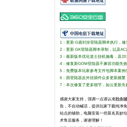
1：更新:G盾封挂登陆器脚本执行，
2：更新:GK登陆器脚本录制，以及A
3：最新版本优化道士挂机施毒，及20
4：修复新GOM登陆器不兼容功能失效
5：免费版本玩家参考文件包脚本案例
6：因登陆器反外挂插件众多更新频繁
7：本次修复了更多细节，如云更新失
感谢大家支持，强调一点请认准
秒杀
告，不自动喊话，提供玩家下载纯净
站点的辅助，电脑安装一些莫名其妙
术售后服务，谢谢理解！