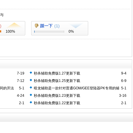
与
)
踩一下
(
1
)
100
%
0
%
7-19
秒杀辅助免费版1.27更新下载
9-4
7-12
秒杀辅助免费版1.25更新下载
6-9
不同的开法
5-1
暗龙辅助是一款针对普通GOM/GEE登陆器PK专用的辅
5-1
助工具
4-24
秒杀辅助免费版1.23更新下载
3-16
2-1
秒杀辅助免费版1.22更新下载
2-1